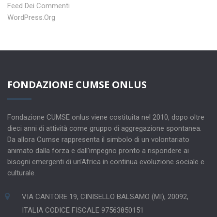
Feed Dei Commenti
WordPress.org
FONDAZIONE CUMSE ONLUS
Fondazione CUMSE onlus viene costituita nel 2010, dopo oltre
dieci anni di attività come gruppo di aggregazione spontanea.
Da allora Cumse rappresenta il simbolo di un volontariato
animato dalla forza e dall’impegno pronto a rispondere ai
bisogni emergenti di un’Africa in continua evoluzione sociale e
culturale.
VIA CANTORE 19, CINISELLO BALSAMO (MI), 20092,
ITALIA CODICE FISCALE 97563850151