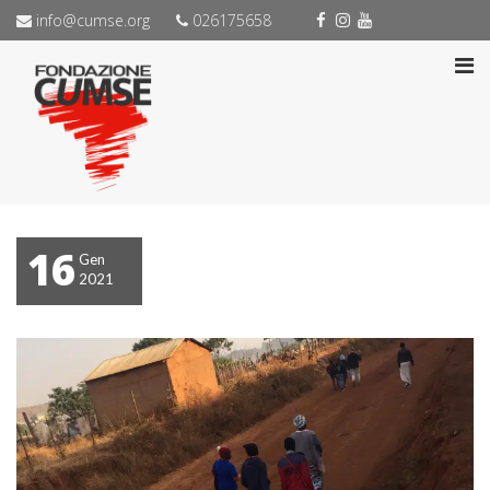
info@cumse.org
026175658
16
Gen
2021