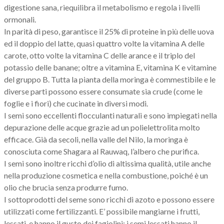
digestione sana, riequilibra il metabolismo e regola i livelli
ormonali.
In parità di peso, garantisce il 25% di proteine in più delle uova
ed il doppio del latte, quasi quattro volte la vitamina A delle
carote, otto volte la vitamina C delle arance e il triplo del
potassio delle banane; oltre a vitamina E, vitamina K e vitamine
del gruppo B. Tutta la pianta della moringa è commestibile e le
diverse parti possono essere consumate sia crude (come le
foglie e i fiori) che cucinate in diversi modi.
I semi sono eccellenti flocculanti naturali e sono impiegati nella
depurazione delle acque grazie ad un polielettrolita molto
efficace. Già da secoli, nella valle del Nilo, la moringa è
conosciuta come Shagara al Rauwaq, l’albero che purifica.
I semi sono inoltre ricchi d’olio di altissima qualità, utile anche
nella produzione cosmetica e nella combustione, poiché è un
olio che brucia senza produrre fumo.
I sottoprodotti del seme sono ricchi di azoto e possono essere
utilizzati come fertilizzanti. E’ possibile mangiarne i frutti,
lessati, e hanno il gusto dei fagiolini; i semi lessati hanno il