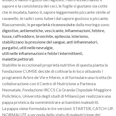
sapore e la consistenza dei ceci, le foglie si gustano sia cotte
che in insalata, hanno il, sapore leggermente piccante simile al
ravanello, le radici sono tuberi dal sapore gustoso e piccante.
Riassumendo, le
proprietà riconosciute
dalla moringa sono:
digestive,
antiemetiche,
vescicante,
infiammazioni,
febbre,
tosse,
raffreddore,
bronchite,
epilessia,
isterismo,
stabilizzano la pressione del sangue,
anti infiammatori,
purgativi,
utili nelle nevralgie,
utili nelle infiammazioni e febbri intermittenti,
malattie pettorali.
Stabilite le eccezionali proprietà nutritive di questa pianta la
fondazione CUMSE decide di coltivarla in loco attuando i
programmi Arbre de Vie e Meres, e di formulare una ricetta (in
collaborazione con il Centro di Nutrizione a Partenza
Neonatale, Fondazione IRCCS Cà Granda Ospedale Maggiore
Policlinico, Università degli studi di Milano) per realizzare una
pappa proteica da somministrare ai bambini malnutriti.
La pappa viene formulata in tre versioni: STARTER, CATCH UP,
NORMALIZE a seconda dello stato di malnutrizione del