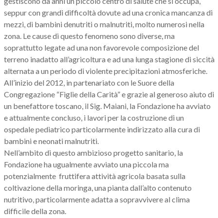
gestiscono da anni un piccolo centro di salute che si occupa,
seppur con grandi difficoltà dovute ad una cronica mancanza di
mezzi, di bambini denutriti o malnutriti, molto numerosi nella
zona. Le cause di questo fenomeno sono diverse, ma
soprattutto legate ad una non favorevole composizione del
terreno inadatto all’agricoltura e ad una lunga stagione di siccità
alternata a un periodo di violente precipitazioni atmosferiche.
All’inizio del 2012, in partenariato con le Suore della
Congregazione “Figlie della Carità” e grazie al generoso aiuto di
un benefattore toscano, il Sig. Maiani, la Fondazione ha avviato
e attualmente concluso, i lavori per la costruzione di un
ospedale pediatrico particolarmente indirizzato alla cura di
bambini e neonati malnutriti.
Nell’ambito di questo ambizioso progetto sanitario, la
Fondazione ha ugualmente avviato una piccola ma
potenzialmente fruttifera attività agricola basata sulla
coltivazione della moringa, una pianta dall’alto contenuto
nutritivo, particolarmente adatta a sopravvivere al clima
difficile della zona.