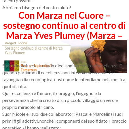
talenti possibili.
Abbiamo bisogno del vostro aiuto!
Con Marza nel Cuore –
sostegno continuo al centro di
Marza Yves Plumey (Marza –
Ngaoundéré – Cameroun)
Suor Nicole ha costruito in dieci anni un centro d’eccellenza. E
quando parliamo di eccellenza non intendiamo la qualità e
l’avanguardia tecnologica, così come lo intendiamo nella nostra
quotidianità.
Qui l’eccellenza è l’amore, il coraggio, l’ingegno e la
perseveranza che ha creato di un piccolo villaggio un vero e
proprio miracolo africano.
Suor Nicole e i suoi due collaboratori Pascal e Marcelin (i suoi
primi figli adottivi, nonché i componenti del suo fidato « braccio
operativo ») hanno realizzato: