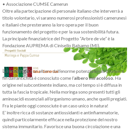
• Associazione CUMSE Camerun
Oltre alla partecipazione di personale italiano che interverrà a
titolo volontario, vi saranno numerosi professionisti camerunesi
e italiani che presteranno la loro opera per il buon
funzionamento del progetto e per la sua sostenibilità futura.
La principale finanziatrice del Progetto “Arbre de vie” è la
Fondazione AUPREMA di Cinisello Balsamo (MI).
La Moringa e la Pappa Cumse
La
moringa
è un albero dall’enorme potenziale nutrizionale e
fin dall’antichità è conosciuto come l’
albero miracoloso
. ​Ha
origine nel subcontinente indiano, ma col tempo si è diffusa in
tutta la fascia tropicale. Nella moringa sono presenti tutti gli
aminoacidi essenziali all’organismo umano, anche quelli pregiati.
Fra le piante oggi conosciute è un caso unico in natura!
E’ inoltre ricca di sostanze antiossidanti e antinfiammatorie,
quindi particolarmente efficace nella protezione del nostro
sistema immunitario. Favorisce una buona circolazione e una