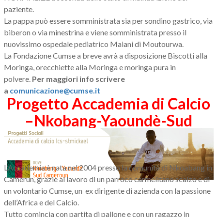
paziente.
La pappa può essere somministrata sia per sondino gastrico, via
biberon o via minestrina e viene somministrata presso il
nuovissimo ospedale pediatrico Maiani di Moutourwa.
La Fondazione Cumse a breve avrà a disposizione Biscotti alla
Moringa, orecchiette alla Moringa e moringa pura in
polvere.
Per maggiori info scrivere
a
comunicazione@cumse.it
Progetto Accademia di Calcio
–Nkobang-Yaoundè-Sud
Cameroun
L’Accademia è nata nel 2004 presso la comunità di Nkoabang in
Camerun, grazie al lavoro di un parroco carmelitano scalzo e di
un volontario Cumse, un ex dirigente di azienda con la passione
dell’Africa e del Calcio.
Tutto comincia con partita di pallone e con un ragazzo in