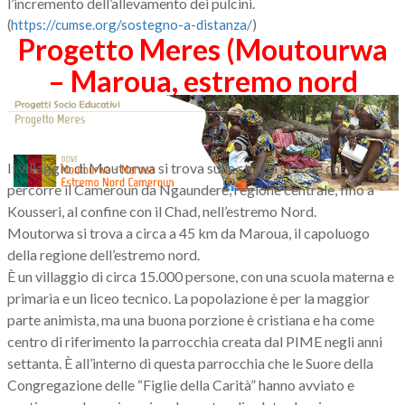
l’incremento dell’allevamento dei pulcini.
(
https://cumse.org/sostegno-a-distanza/
)
Progetto Meres (Moutourwa
– Maroua, estremo nord
Camerun)
Il villaggio di Moutorwa si trova sulla strada statale che
percorre il Cameroun da Ngaunderé, regione centrale, fino a
Kousseri, al confine con il Chad, nell’estremo Nord.
Moutorwa si trova a circa a 45 km da Maroua, il capoluogo
della regione dell’estremo nord.
È un villaggio di circa 15.000 persone, con una scuola materna e
primaria e un liceo tecnico. La popolazione è per la maggior
parte animista, ma una buona porzione è cristiana e ha come
centro di riferimento la parrocchia creata dal PIME negli anni
settanta. È all’interno di questa parrocchia che le Suore della
Congregazione delle “Figlie della Carità” hanno avviato e