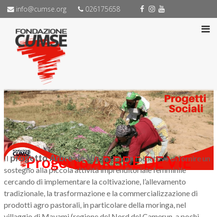
info@cumse.org
026175658
Progetto ARBRE DE VIE
progetto Arbre de Vie
Il
nasce con l’obiettivo di fornire un
sostegno alla piccola attività imprenditoriale femminile
cercando di implementare la coltivazione, l’allevamento
tradizionale, la trasformazione e la commercializzazione di
prodotti agro pastorali, in particolare della moringa, nel
villaggio di Mayami (regione del Nord del Camerun, a pochi