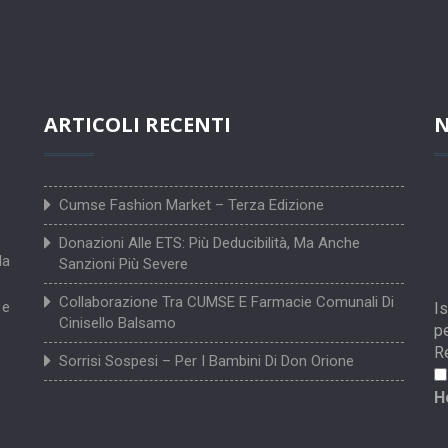
ARTICOLI RECENTI
N
Cumse Fashion Market – Terza Edizione
Donazioni Alle ETS: Più Deducibilità, Ma Anche
la
Sanzioni Più Severe
Collaborazione Tra CUMSE E Farmacie Comunali Di
 e
Is
Cinisello Balsamo
pe
R
Sorrisi Sospesi – Per I Bambini Di Don Orione
H