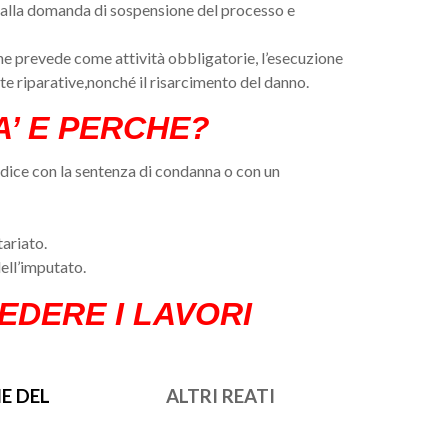
e alla domanda di sospensione del processo e
he prevede come attività obbligatorie, l’esecuzione
otte riparative,nonché il risarcimento del danno.
TA’ E PERCHE?
udice con la sentenza di condanna o con un
tariato.
dell’imputato.
IEDERE I LAVORI
E DEL
ALTRI REATI