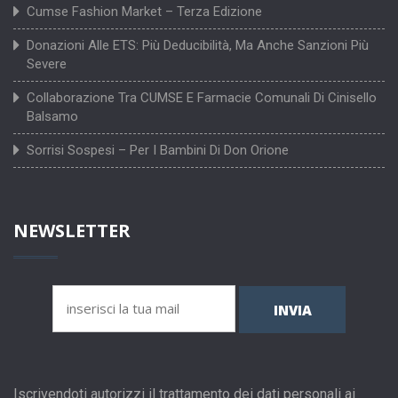
Cumse Fashion Market – Terza Edizione
Donazioni Alle ETS: Più Deducibilità, Ma Anche Sanzioni Più
Severe
Collaborazione Tra CUMSE E Farmacie Comunali Di Cinisello
Balsamo
Sorrisi Sospesi – Per I Bambini Di Don Orione
NEWSLETTER
INVIA
Iscrivendoti autorizzi il trattamento dei dati personali ai