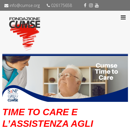
info@cumse.org
026175658
TIME TO CARE E
L’ASSISTENZA AGLI