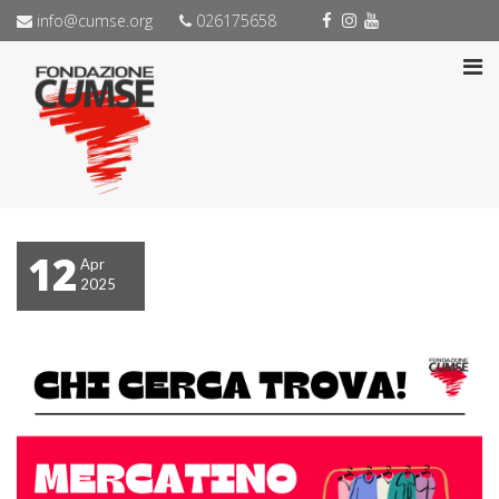
info@cumse.org
026175658
12
Apr
2025