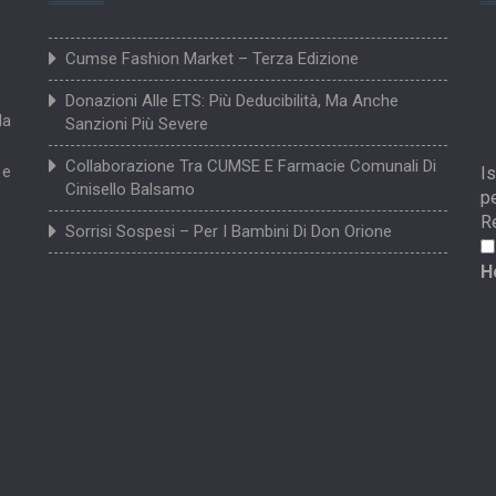
Cumse Fashion Market – Terza Edizione
Donazioni Alle ETS: Più Deducibilità, Ma Anche
la
Sanzioni Più Severe
Collaborazione Tra CUMSE E Farmacie Comunali Di
 e
Is
Cinisello Balsamo
pe
R
Sorrisi Sospesi – Per I Bambini Di Don Orione
H