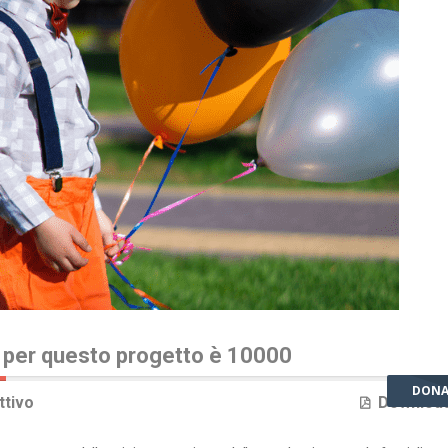
ta per questo progetto è 10000
DONA
ttivo
Downloa