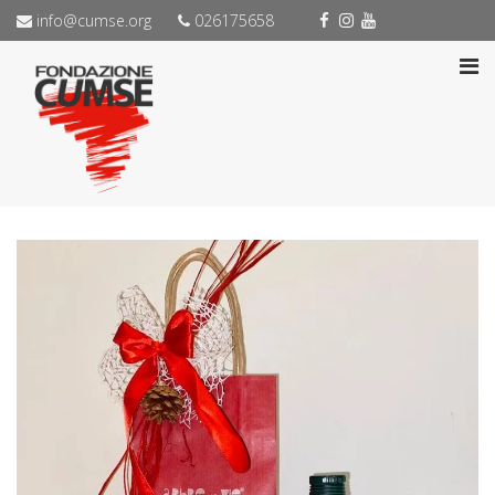
info@cumse.org
026175658