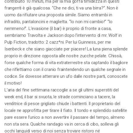
contribuito 10 minuti, ma per la mia goffa timidezza in questi
frangenti è già qualcosa. “Che ne dici, ti va una birra?”. Non è
uomo da rifiutare una proposta simile. Siamo entrambi in
infradito, pantaloncini e maglietta. “Io non mi cambio!” “Io
nemmeno!”. L’evasione (il bar) è proprio di fronte a casa,
sembriamo Travolta e Jackson dopo l’intervento di mr. Wolf in
Pulp Fiction, tradotto: 2 cazz*ni. Per lui Guinness, per me
Isenbeck e che siano giacciate per piacere! La luna piena splende
proprio in direzione opposta alle nostre zucche pelate. Chissà,
forse qualche forma di vita extraterrestre sta captando il bagliore
che riflettiamo con il cranio fraintendendo un qualche segnale in
codice. Se dovesse atterrare un ufo dalle nostre parti, conoscete
il motivo!
L’aria del fine settimana raccoglie a se gli ultimi superstiti del
week end, il bar si svuota, le strade cominciano a tacere, la
venditrice di pesce grigliato chiude i battenti. Il proprietario del
locale ne approfitta per tirare il fiato. Il tondo e splendido satellite
pare essere l’unico a non avvertire il passare del tempo, almeno
non sta sera. Qualche randagio va in cerca di cibo, solleva gli
occhi languidi verso di noi senza trovare ristoro né