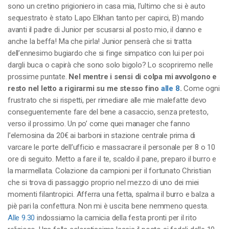
sono un cretino prigioniero in casa mia, l’ultimo che si è auto
sequestrato è stato Lapo Elkhan tanto per capirci, B) mando
avanti il padre di Junior per scusarsi al posto mio, il danno e
anche la beffa! Ma che pirla! Junior penserà che si tratta
dell’ennesimo bugiardo che si finge simpatico con lui per poi
dargli buca o capirà che sono solo bigolo? Lo scopriremo nelle
prossime puntate.
Nel mentre i sensi di colpa mi avvolgono e
resto nel letto a rigirarmi su me stesso fino
alle 8
.
Come ogni
frustrato che si rispetti, per rimediare alle mie malefatte devo
conseguentemente fare del bene a casaccio, senza pretesto,
verso il prossimo. Un po’ come quei manager che fanno
l’elemosina da 20€ ai barboni in stazione centrale prima di
varcare le porte dell’ufficio e massacrare il personale per 8 o 10
ore di seguito. Metto a fare il te, scaldo il pane, preparo il burro e
la marmellata. Colazione da campioni per il fortunato Christian
che si trova di passaggio proprio nel mezzo di uno dei miei
momenti filantropici. Afferra una fetta, spalma il burro e balza a
piè pari la confettura. Non mi è uscita bene nemmeno questa.
Alle 9.30
indossiamo la camicia della festa pronti per il rito