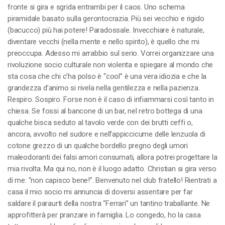
fronte si gira e sgrida entrambi per il caos. Uno schema
piramidale basato sulla gerontocrazia. Più sei vecchio e rigido
(bacucco) più hai potere! Paradossale. Invecchiare è naturale,
diventare vecchi (nella mente e nello spirito), è quello che mi
preoccupa. Adesso mi arrabbio sul serio. Vorrei organizzare una
rivoluzione socio culturale non violenta e spiegare al mondo che
sta cosa che chi c’ha polso è “cool” è una vera idiozia e che la
grandezza d’animo si rivela nella gentilezza e nella pazienza.
Respiro. Sospiro. Forse non è il caso di infiammarsi così tanto in
chiesa. Se fossi al bancone di un bar, nel retro bottega di una
qualche bisca seduto al tavolo verde con dei brutti ceffi o,
ancora, avvolto nel sudore e nell’appiccicume delle lenzuola di
cotone grezzo di un qualche bordello pregno degli umori
maleodoranti dei falsi amori consumati, allora potrei progettare la
mia rivolta. Ma qui no, non è il luogo adatto. Christian si gira verso
di me: “non capisco bene!”. Benvenuto nel club fratello! Rientrati a
casa il mio socio mi annuncia di doversi assentare per far
saldare il paraurti della nostra “Ferrari” un tantino traballante. Ne
approfitterà per pranzare in famiglia. Lo congedo, ho la casa