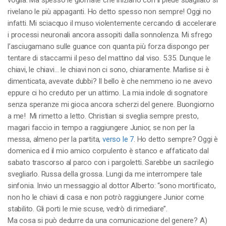
voglia. Ma spesso le giornate che iniziano con il piede sbagliato si
rivelano le più appaganti. Ho detto spesso non sempre! Oggi no
infatti. Mi sciacquo il muso violentemente cercando di accelerare
i processi neuronali ancora assopiti dalla sonnolenza. Mi sfrego
l’asciugamano sulle guance con quanta più forza dispongo per
tentare di staccarmi il peso del mattino dal viso. 5.35. Dunque le
chiavi, le chiavi… le chiavi non ci sono, chiaramente. Marlise si è
dimenticata, avevate dubbi? Il bello è che nemmeno io ne avevo
eppure ci ho creduto per un attimo. La mia indole di sognatore
senza speranze mi gioca ancora scherzi del genere. Buongiorno
a me! Mi rimetto a letto. Christian si sveglia sempre presto,
magari faccio in tempo a raggiungere Junior, se non per la
messa, almeno per la partita,
verso le 7
. Ho detto sempre? Oggi è
domenica ed il mio amico corpulento è stanco e affaticato dal
sabato trascorso al parco con i pargoletti. Sarebbe un sacrilegio
svegliarlo. Russa della grossa. Lungi da me interrompere tale
sinfonia. Invio un messaggio al dottor Alberto: “sono mortificato,
non ho le chiavi di casa e non potrò raggiungere Junior come
stabilito. Gli porti le mie scuse, vedrò di rimediare”.
Ma cosa si può dedurre da una comunicazione del genere? A)