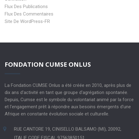
Flux Des Publications
Flux Des Commentaires
Site De WordPress-FR
FONDATION CUMSE ONLUS
La Fondation CUMSE Onlus a été créée en 2010, après plus de
dix ans d'activité en tant que groupe d'agrégation spontanée.
Depuis, Cumse est le symbole du volontariat animé par la force
et l'engagement prêt à répondre aux besoins émergents d'une
Afrique en constante évolution sociale et culturelle.
RUE CANTORE 19, CINISELLO BALSAMO (MI), 20092,
ITALIE CODE FISCAL 97563850151