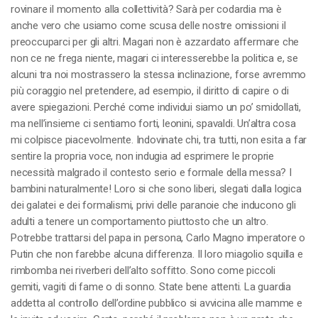
rovinare il momento alla collettività? Sarà per codardia ma è
anche vero che usiamo come scusa delle nostre omissioni il
preoccuparci per gli altri. Magari non è azzardato affermare che
non ce ne frega niente, magari ci interesserebbe la politica e, se
alcuni tra noi mostrassero la stessa inclinazione, forse avremmo
più coraggio nel pretendere, ad esempio, il diritto di capire o di
avere spiegazioni. Perché come individui siamo un po’ smidollati,
ma nell’insieme ci sentiamo forti, leonini, spavaldi. Un’altra cosa
mi colpisce piacevolmente. Indovinate chi, tra tutti, non esita a far
sentire la propria voce, non indugia ad esprimere le proprie
necessità malgrado il contesto serio e formale della messa? I
bambini naturalmente! Loro si che sono liberi, slegati dalla logica
dei galatei e dei formalismi, privi delle paranoie che inducono gli
adulti a tenere un comportamento piuttosto che un altro.
Potrebbe trattarsi del papa in persona, Carlo Magno imperatore o
Putin che non farebbe alcuna differenza. Il loro miagolio squilla e
rimbomba nei riverberi dell’alto soffitto. Sono come piccoli
gemiti, vagiti di fame o di sonno. State bene attenti. La guardia
addetta al controllo dell’ordine pubblico si avvicina alle mamme e