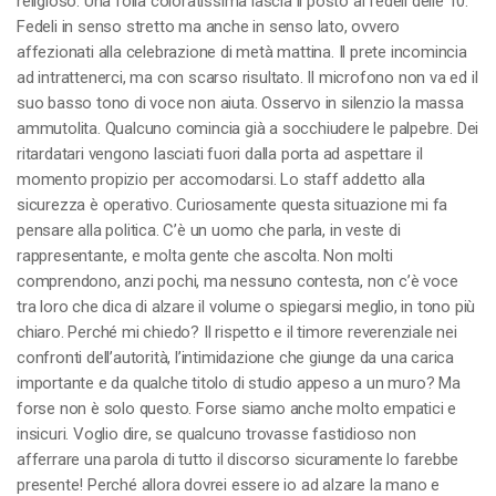
religioso. Una folla coloratissima lascia il posto ai fedeli delle 10.
Fedeli in senso stretto ma anche in senso lato, ovvero
affezionati alla celebrazione di metà mattina. Il prete incomincia
ad intrattenerci, ma con scarso risultato. Il microfono non va ed il
suo basso tono di voce non aiuta. Osservo in silenzio la massa
ammutolita. Qualcuno comincia già a socchiudere le palpebre. Dei
ritardatari vengono lasciati fuori dalla porta ad aspettare il
momento propizio per accomodarsi. Lo staff addetto alla
sicurezza è operativo. Curiosamente questa situazione mi fa
pensare alla politica. C’è un uomo che parla, in veste di
rappresentante, e molta gente che ascolta. Non molti
comprendono, anzi pochi, ma nessuno contesta, non c’è voce
tra loro che dica di alzare il volume o spiegarsi meglio, in tono più
chiaro. Perché mi chiedo? Il rispetto e il timore reverenziale nei
confronti dell’autorità, l’intimidazione che giunge da una carica
importante e da qualche titolo di studio appeso a un muro? Ma
forse non è solo questo. Forse siamo anche molto empatici e
insicuri. Voglio dire, se qualcuno trovasse fastidioso non
afferrare una parola di tutto il discorso sicuramente lo farebbe
presente! Perché allora dovrei essere io ad alzare la mano e