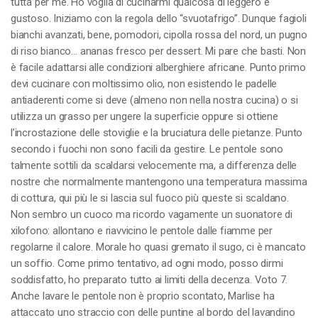
tutta per me. Ho voglia di cucinarmi qualcosa di leggero e
gustoso. Iniziamo con la regola dello “svuotafrigo”. Dunque fagioli
bianchi avanzati, bene, pomodori, cipolla rossa del nord, un pugno
di riso bianco… ananas fresco per dessert. Mi pare che basti. Non
è facile adattarsi alle condizioni alberghiere africane. Punto primo
devi cucinare con moltissimo olio, non esistendo le padelle
antiaderenti come si deve (almeno non nella nostra cucina) o si
utilizza un grasso per ungere la superficie oppure si ottiene
l’incrostazione delle stoviglie e la bruciatura delle pietanze. Punto
secondo i fuochi non sono facili da gestire. Le pentole sono
talmente sottili da scaldarsi velocemente ma, a differenza delle
nostre che normalmente mantengono una temperatura massima
di cottura, qui più le si lascia sul fuoco più queste si scaldano.
Non sembro un cuoco ma ricordo vagamente un suonatore di
xilofono: allontano e riavvicino le pentole dalle fiamme per
regolarne il calore. Morale ho quasi gremato il sugo, ci è mancato
un soffio. Come primo tentativo, ad ogni modo, posso dirmi
soddisfatto, ho preparato tutto ai limiti della decenza. Voto 7.
Anche lavare le pentole non è proprio scontato, Marlise ha
attaccato uno straccio con delle puntine al bordo del lavandino