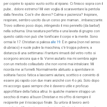
per coprire lo spazio vuoto sotto al ripiano. Ci finisco sopra con il
pube… dolore estremo! Mi vien voglia di scaraventare la pentola
dalla finestra. Cos’è che dicevo? Calma e pazienza? Inspirare,
respirare, sembro uscito da un corso pre maman… imbarazzante.
Trovo sollievo poco dopo, intingendo il mio pennello (da barba!)
nella schiuma. Una rasatura perfetta e una lavata di grugno con
questo caldo non può che tonificare il corpo e la mente. Sono
ormai le 17. Christian si palesa
alle 19
. È in gaina (non nel senso
di ubriaco) e vuole pulire la macchina, c’è troppa polvere, a
distanza di una settimana i frantumi rimasti del vetro rotto si
scorgono ancora qua e là. Vorrei aiutarlo ma mi sembra agire
con un metodo collaudato che non vorrei mai intralciare. Mi
ricorda me ai fornelli. Normalmente abituato a spentolare in
solitaria faccio fatica a lasciarmi aiutare, scettico e convinto di
essere più rapido con due mani anziché con 4 o più. Solo dopo
mi accorgo quasi sempre che è davvero utile e proficuo
approfittare della fatica altrui. In qualche maniere strappo un
secchio di mano al buon Christian e mi offro di riempire il
recipiente per il risciacquo finale. Su un’ora di lavoro avrò