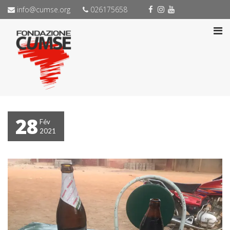
info@cumse.org
026175658
28
Fév
2021