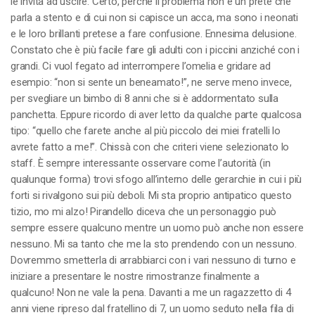
le invita ad uscire. Certo, perché il problema non è un prete che
parla a stento e di cui non si capisce un acca, ma sono i neonati
e le loro brillanti pretese a fare confusione. Ennesima delusione.
Constato che è più facile fare gli adulti con i piccini anziché con i
grandi. Ci vuol fegato ad interrompere l’omelia e gridare ad
esempio: “non si sente un beneamato!”, ne serve meno invece,
per svegliare un bimbo di 8 anni che si è addormentato sulla
panchetta. Eppure ricordo di aver letto da qualche parte qualcosa
tipo: “quello che farete anche al più piccolo dei miei fratelli lo
avrete fatto a me!”. Chissà con che criteri viene selezionato lo
staff. È sempre interessante osservare come l’autorità (in
qualunque forma) trovi sfogo all’interno delle gerarchie in cui i più
forti si rivalgono sui più deboli. Mi sta proprio antipatico questo
tizio, mo mi alzo! Pirandello diceva che un personaggio può
sempre essere qualcuno mentre un uomo può anche non essere
nessuno. Mi sa tanto che me la sto prendendo con un nessuno.
Dovremmo smetterla di arrabbiarci con i vari nessuno di turno e
iniziare a presentare le nostre rimostranze finalmente a
qualcuno! Non ne vale la pena. Davanti a me un ragazzetto di 4
anni viene ripreso dal fratellino di 7, un uomo seduto nella fila di