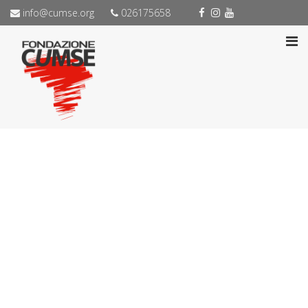
info@cumse.org
026175658