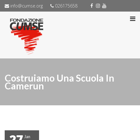
info@cumse.org
026175658
Costruiamo Una Scuola In
Camerun
27
Jan